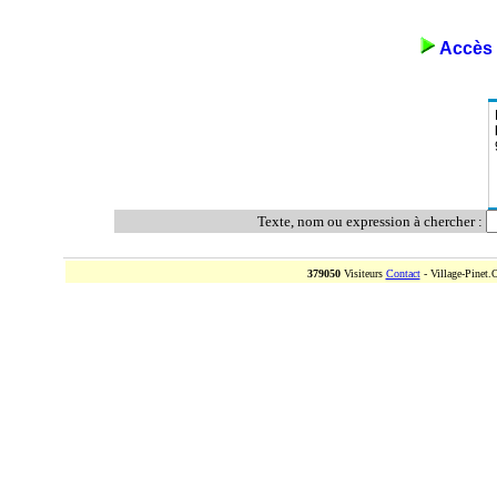
Accès 
Texte, nom ou expression à chercher :
379050
Visiteurs
Contact
- Village-Pinet