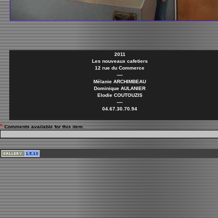
2011
Les nouveaux cafetiers
12 rue du Commerce
----
Mélanie ARCHIMBEAU
Dominique AULANIER
Elodie COUTOUZIS
----
04.67.30.70.94
*
Comments available for this item.