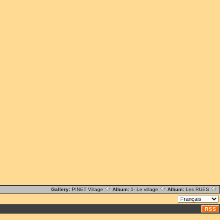
Gallery:
PINET Village
Album:
1- Le village
Album:
Les RUES
RSS