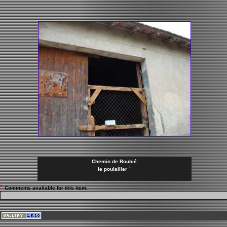
Chemin de Roubié
*
le poulailler
*
Comments available for this item.