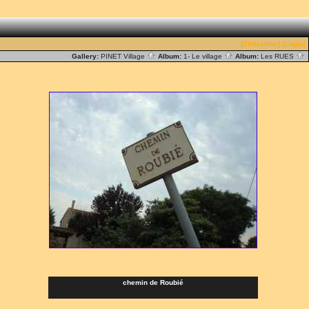
[Slideshow]
[Login]
Gallery:
PINET Village
Album:
1- Le village
Album:
Les RUES
chemin de Roubié