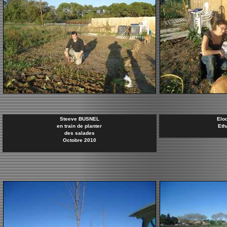
Steeve BUSNEL
Elo
en train de planter
Eth
des salades
Octobre 2010