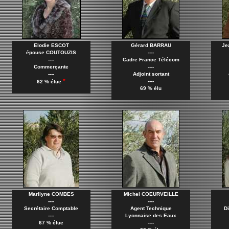
Elodie ESCOT
Gérard BARRAU
Je
épouse COUTOUZIS
----
----
Cadre France Télécom
Commerçante
----
----
Adjoint sortant
*
----
62 % élue
69 % élu
Marilyne COMBES
Michel COEURVEILLE
----
----
Secrétaire Comptable
Agent Technique
Di
----
Lyonnaise des Eaux
67 % élue
----