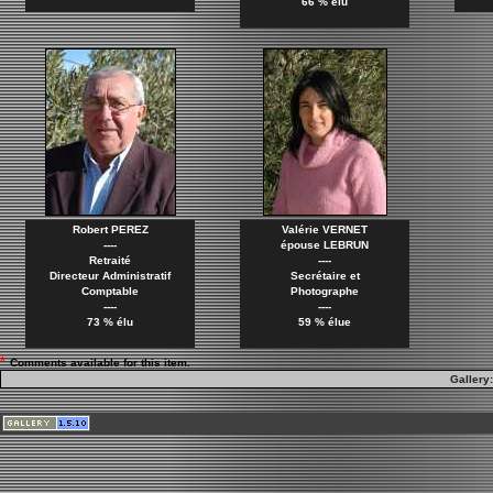
66 % élu
Robert PEREZ
Valérie VERNET
----
épouse LEBRUN
Retraité
----
Directeur Administratif
Secrétaire et
Comptable
Photographe
----
----
73 % élu
59 % élue
*
Comments available for this item.
Gallery