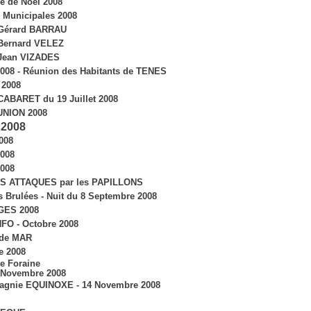
é de Noël 2008
s Municipales 2008
 Gérard BARRAU
 Bernard VELEZ
 Jean VIZADES
 2008 - Réunion des Habitants de TENES
t 2008
ABARET du 19 Juillet 2008
UNION 2008
 2008
008
008
008
S ATTAQUES par les PAPILLONS
s Brulées - Nuit du 8 Septembre 2008
ES 2008
FO - Octobre 2008
de MAR
e 2008
te Foraine
 Novembre 2008
gnie EQUINOXE - 14 Novembre 2008