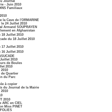
du Journal
rie - Juin 2010
INS Familiaux
2010
de la Cave de l'ORMARINE
le 24 Juillet 2010
ral Armand SOUPRAYEN
llement en Afghanistan
 18 Juillet 2010
ade du 18 Juillet 2010
 17 Juillet 2010
 16 Juillet 2010
RASUCADE
Juillet 2010
urs de Boules
llet 2010
t 2010
 de Quartier
n du Parc
ée à copier
ts du Journal de la Mairie
t 2010
10
T 2010
e ARC en CIEL
ion Miss PINET
 FOLIES