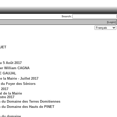
Search:
[Login]
UET
u 5 Août 2017
er William CAGNA
E GAUJAL
e la Mairie - Juillet 2017
 du Foyer des Séniors
 2017
l de la Mairie
stre 2017
n du Domaine des Terres Domitiennes
n du Domaine des Hauts de PINET
n du domaine