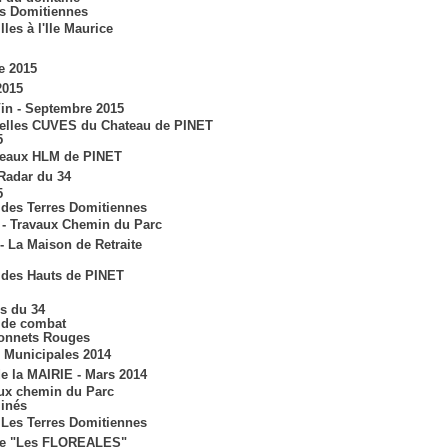
es Domitiennes
lles à l'Ile Maurice
e 2015
2015
Vin - Septembre 2015
elles CUVES du Chateau de PINET
5
eaux HLM de PINET
 Radar du 34
5
des Terres Domitiennes
 - Travaux Chemin du Parc
- La Maison de Retraite
des Hauts de PINET
s du 34
 de combat
Bonnets Rouges
s Municipales 2014
e la MAIRIE - Mars 2014
aux chemin du Parc
minés
Les Terres Domitiennes
ce "Les FLOREALES"