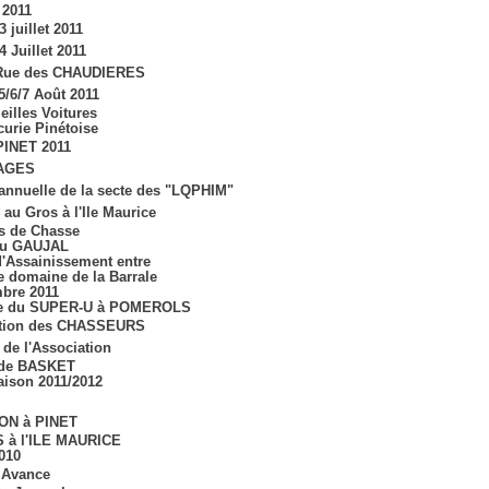
 2011
3 juillet 2011
4 Juillet 2011
 Rue des CHAUDIERES
5/6/7 Août 2011
eilles Voitures
curie Pinétoise
PINET 2011
AGES
annuelle de la secte des "LQPHIM"
au Gros à l'Ile Maurice
s de Chasse
au GAUJAL
d'Assainissement entre
le domaine de la Barrale
bre 2011
re du SUPER-U à POMEROLS
ation des CHASSEURS
 de l'Association
 de BASKET
aison 2011/2012
ON à PINET
 à l'ILE MAURICE
010
 Avance