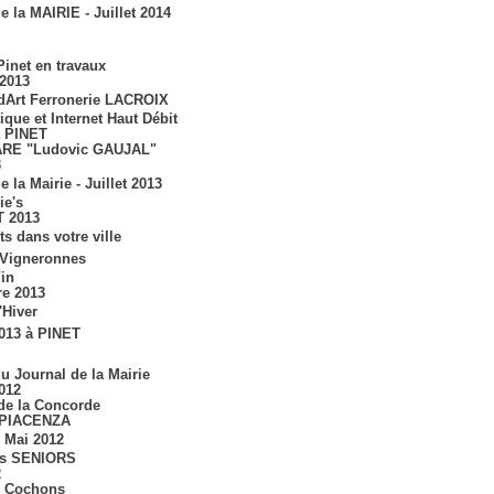
e la MAIRIE - Juillet 2014
inet en travaux
2013
dArt Ferronerie LACROIX
ique et Internet Haut Débit
à PINET
ARE "Ludovic GAUJAL"
3
e la Mairie - Juillet 2013
ie's
T 2013
s dans votre ville
Vigneronnes
Vin
e 2013
'Hiver
013 à PINET
du Journal de la Mairie
012
 de la Concorde
 PIACENZA
 Mai 2012
es SENIORS
2
s Cochons