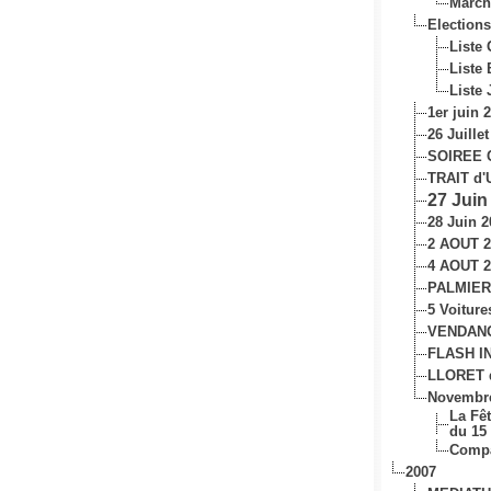
March
Election
Liste
Liste
Liste
1er juin
26 Juille
SOIREE C
TRAIT d'
27 Juin
28 Juin 2
2 AOUT 2
4 AOUT 2
PALMIER
5 Voiture
VENDANG
FLASH IN
LLORET 
Novembr
La Fê
du 15
Compa
2007