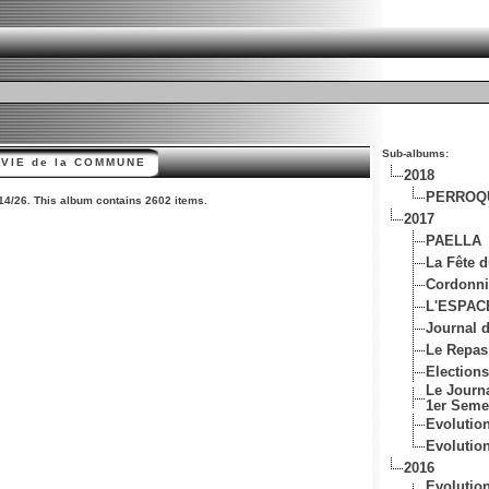
Sub-albums:
 VIE de la COMMUNE
2018
PERROQ
14/26. This album contains 2602 items.
2017
PAELLA
La Fête d
Cordonni
L'ESPAC
Journal d
Le Repas
Elections
Le Journa
1er Seme
Evolutio
Evolutio
2016
Evolutio