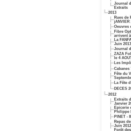
Journal d
Extraits
2013
Rues de P
jANVIER 
Oeuvres 
Fibre Opt
arrivent 
La FANF
Juin 201
Journal d
ZAZA Fol
le 4 AOU
Les Impôt
Cabanes 
Fête du 
Septembr
La Fête d
DECES 2
2012
Extraits 
Janvier 2
Epicerie
Philippe
PINET - 8
Repas d
Juin 201
Forêt de