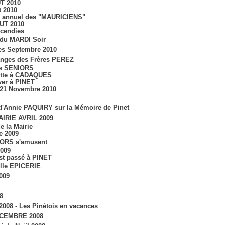
T 2010
t 2010
 annuel des "MAURICIENS"
UT 2010
ncendies
 du MARDI Soir
s Septembre 2010
nges des Frères PEREZ
es SENIORS
ette à CADAQUES
ver à PINET
 21 Novembre 2010
 d'Annie PAQUIRY sur la Mémoire de Pinet
IRIE AVRIL 2009
e la Mairie
e 2009
ORS s'amusent
2009
st passé à PINET
lle EPICERIE
009
8
2008 - Les Pinétois en vacances
ECEMBRE 2008