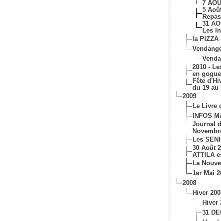
7 AOU
5 Aoû
Repas
31 AO
Les I
la PIZZA
Vendange
Venda
2010 - L
en gogu
Fête d'Hi
du 19 au
2009
Le Livre
INFOS MA
Journal d
Novembr
Les SENI
30 Août 
ATTILA e
La Nouve
1er Mai 2
2008
Hiver 200
Hiver 
31 D