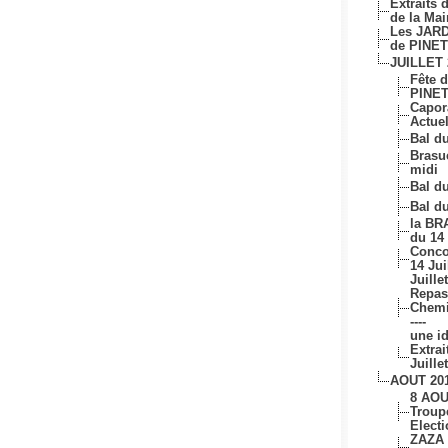
Extraits 
de la Mai
Les JARD
de PINET
JUILLET 
Fête 
PINET 
Capo
Actue
Bal du
Brasuc
midi
Bal du
Bal du
la B
du 14 
Conco
14 Jui
Juille
Repas
Chemi
----
une id
Extrai
Juille
AOUT 20
8 AOU
Troup
Elect
ZAZA