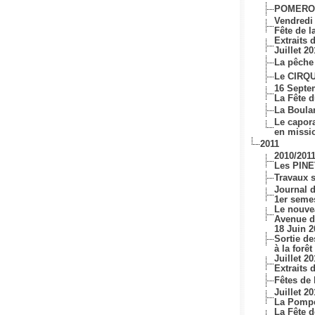
POMEROL
Vendredi 
Fête de 
Extraits 
Juillet 2
La pêche
Le CIRQ
16 Septe
La Fête 
La Boula
Le capo
en missi
2011
2010/201
Les PINE
Travaux 
Journal d
1er seme
Le nouve
Avenue d
18 Juin 2
Sortie d
à la forê
Juillet 20
Extraits 
Fêtes de 
Juillet 20
La Pompe
La Fête 