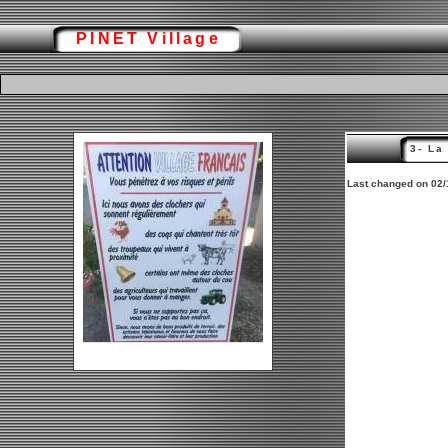
PINET Village
3- La
Last changed on 02/