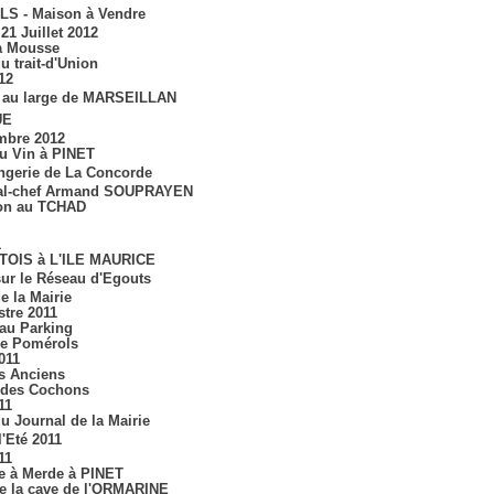
S - Maison à Vendre
21 Juillet 2012
la Mousse
du trait-d'Union
012
 au large de MARSEILLAN
UE
mbre 2012
du Vin à PINET
ngerie de La Concorde
ral-chef Armand SOUPRAYEN
on au TCHAD
1
TOIS à L'ILE MAURICE
sur le Réseau d'Egouts
e la Mairie
stre 2011
au Parking
e Pomérols
011
es Anciens
t des Cochons
11
du Journal de la Mairie
l'Eté 2011
11
 à Merde à PINET
de la cave de l'ORMARINE