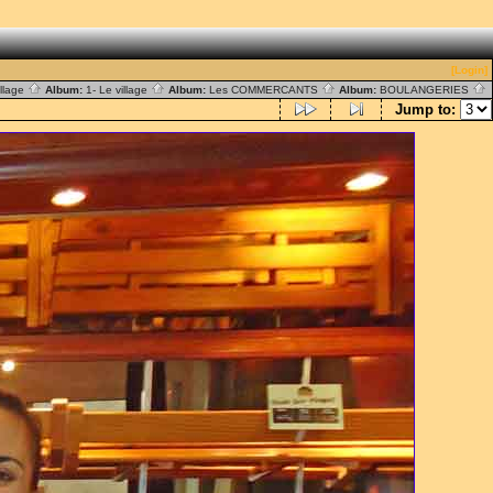
[Login]
llage
Album:
1- Le village
Album:
Les COMMERCANTS
Album:
BOULANGERIES
Jump to: