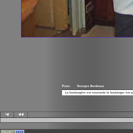
From:
Georges Bordeaux
La boulangère est souriante le boulanger est ple