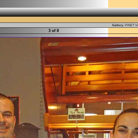
Gallery:
PINET Vi
3 of 8