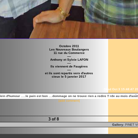
Octobre 2011
Les Nouveaux Boulangers
11 rue du Commerce
----
Anthony et Sylvie LAFON
----
Ils viennent de Faugères
----
et ils sont repartis vers d'autres
cieux le 5 janvier 2017
(Wed Oct 3 15:48:47 2
in d'humour .....le pain est bon ....dommage on ne trouve rien a redire !! rdv au mois d'août 
[add comment]
3 of 8
Gallery:
PINET Vi