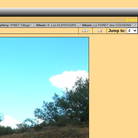
[Login]
allery:
PINET Village
Album:
6- Les ALENTOURS
Album:
La FORET des COCHONS
Jump to: