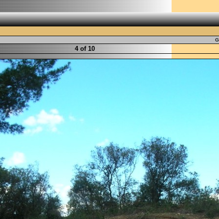
G
4 of 10