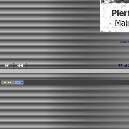
Décéd
77 of 