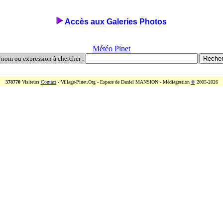
Accès aux Galeries Photos
Météo Pinet
 nom ou expression à chercher :
378770
Visiteurs
Contact
- Village-Pinet.Org - Espace de Daniel MANSION - Médiagestion
©
2005-2026