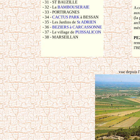
- 31 - ST BAUZILLE
- 32 - La
BAMBOUSERAIE
A c
- 33 - PORTIRAGNES
aux
- 34 -
CACTUS PARK
à BESSAN
(la
- 35 - Les Jardins de
St ADRIEN
arc
- 36 -
BEZIERS à CARCASSONNE
mér
- 37 - Le village de
PUISSALICON
- 38 - MARSEILLAN
PE
rem
l'H
vue depuis l