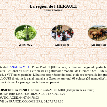
La région de l'HERAULT
Retour à l'Accueil
Le PICPOUL
Associations
Les alentours
ite du
CANAL du MIDI
: Pierre Paul RIQUET a conçu et financé en grande partie le
vaux. Le Canal du Midi a été classé au patrimoine mondial de l'UNESCO en 1996. Se
ied, à VTT ou en péniche. L'Etat est propriétaire du canal et de ses berges. Sa long
LOUSE il rejoint le canal latéral à la Garonne. Au total 63 écluses (33 manuelles).
ite à visiter. Le passage des écluses est payant ...
OISIERES en PENICHES
sur le CANAL du MIDI (450 péniches à louer)
ROWN Blue Line, PORTIRAGNES, 04.67.90.91.70
AUTIC, AGDE, 04.67.94.78.93
IVE de FRANCE, COLOMBIERS, 04.67.37.14.60