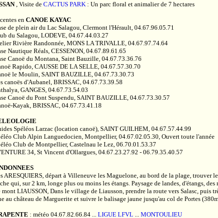
SSAN
, Visite de
CACTUS PARK
: Un parc floral et animalier de 7 hectares
centes en
CANOE KAYAC
ase de plein air du Lac Salagou, Clermont l'Hérault, 04.67.96.05.71
lub du Salagou, LODEVE, 04.67.44.03.27
telier Rivière Randonnée, MONS LA TRIVALLE, 04.67.97.74.64
ase Nautique Réals, CESSENON, 04.67.89.61.65
ase Canoë du Montana, Saint Bauzille, 04.67.73.36.76
anoë Rapido, CAUSSE DE LA SELLE, 04.67.57.30.70
anoë le Moulin, SAINT BAUZILLE, 04.67.73.30.73
es canoës d'Aubanel, BRISSAC, 04.67.73.39.58
nthalya, GANGES, 04.67.73.54.03
ase Canoë du Pont Suspendu, SAINT BAUZILLE, 04.67.73.30.57
anoë-Kayak, BRISSAC, 04.67.73.41.18
ELEOLOGIE
uides Spéléos Larzac (location canoë), SAINT GUILHEM, 04.67.57.44.99
péléo Club Alpin Languedocien, Montpellier, 04.67.02.05.30, Ouvert toute l'année
péléo Club de Montpellier, Castelnau le Lez, 06.70.01.53.37
VENTURE 34, St Vincent d'Ollargues, 04.67.23.27.92 - 06.79.35.40.57
NDONNEES
es ARESQUIERS, départ à Villeneuve les Maguelone, au bord de la plage, trouver le po
che qui, sur 2 km, longe plus ou moins les étangs. Paysage de landes, d'étangs, des 
e mont LIAUSSON, Dans le village de Liausson, prendre la route vers Salasc, puis très
e au château de Marguerite et suivre le balisage jaune jusqu'au col de Portes (380m)
RAPENTE
: météo 04.67.82.66.84 ...
LIGUE LFVL
...
MONTOULIEU