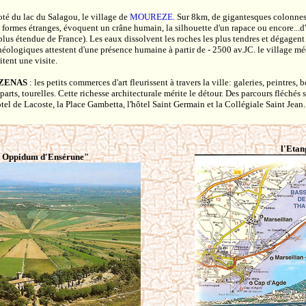
oté du lac du Salagou, le village de
MOUREZE
. Sur 8km, de gigantesques colonnes d
 formes étranges, évoquent un crâne humain, la silhouette d'un rapace ou encore...d'un
 plus étendue de France). Les eaux dissolvent les roches les plus tendres et dégagent 
héologiques attestent d'une présence humaine à partir de - 2500 av.JC. le village mé
itent une visite.
ZENAS
: les petits commerces d'art fleurissent à travers la ville: galeries, peintres,
parts, tourelles. Cette richesse architecturale mérite le détour. Des parcours fléchés 
ôtel de Lacoste, la Place Gambetta, l'hôtel Saint Germain et la Collégiale Saint Jean.
l'Eta
'
Oppidum d'Ensérune"