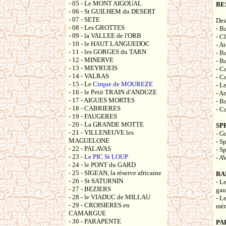
- 05 - Le MONT AIGOUAL
BE
- 06 - St GUILHEM du DESERT
- 07 - SETE
Des
- 08 - Les GROTTES
- B
- 09 - la VALLEE de l'ORB
- C
- 10 - le HAUT LANGUEDOC
- A
- 11 - les GORGES du TARN
- B
- 12 - MINERVE
- B
- 13 - MEYRUEIS
- C
- 14 - VALRAS
- C
- 15 - Le
Cirque de MOUREZE
- L
- 16 - le Petit TRAIN d'ANDUZE
- A
- 17 - AIGUES MORTES
- B
- 18 - CABRIERES
- C
- 19 - FAUGERES
- 20 - La GRANDE MOTTE
SP
- 21 - VILLENEUVE les
- G
MAGUELONE
- S
- 22 - PALAVAS
- S
- 23 -
Le PIC St LOUP
- A
- 24 - le PONT du GARD
- 25 - SIGEAN, la réserve africaine
RA
- 26 - St SATURNIN
- L
- 27 - BEZIERS
gau
- 28 - le VIADUC de MILLAU
- L
- 29 - CROISIERES en
mèn
CAMARGUE
- 30 - PARAPENTE
PA