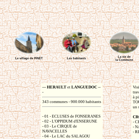
La vie de
Le village de PINET
Les habitants
la Commune
---
HERAULT
et
LANGUEDOC
--
Vis
-
tra
à p
343 communes - 900.000 habitants
TOU
un s
- 01 - ECLUSES de FONSERANES
CR
- 02 - L'OPPIDUM d'ENSERUNE
- C
- 03 - Le CIRQUE de
- N
NAVACELLES
- R
- 04 - Le LAC du SALAGOU