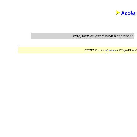
Accès 
Texte, nom ou expression à chercher :
378777
Visiteurs
Contact
- Village-Pinet