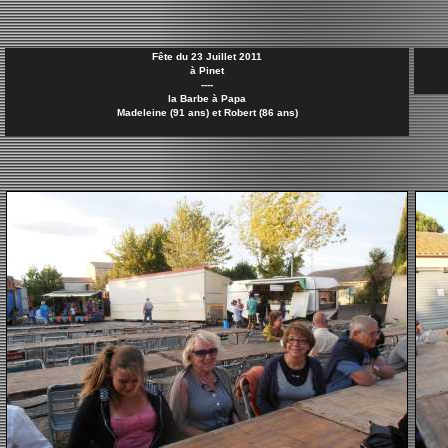
Fête du 23 Juillet 2011
à Pinet
----
la Barbe à Papa
Madeleine (91 ans) et Robert (86 ans)