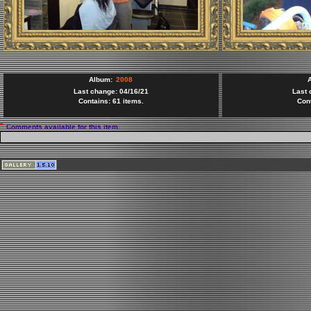
Album:
2008
Last change: 04/16/21
Last 
Contains: 61 items.
Cont
*
Comments available for this item.