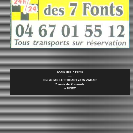
TAXIS des 7 Fonts
----
Sté de Mle LETTOCART et Mr ZAGAR
7 route de Pomérols
à PINET