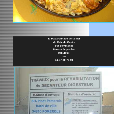
la Macaronnade de la Mer
du Café du Centre
sur commande
6 euros la portion
(fabuleux)
----
04.67.30.70.94