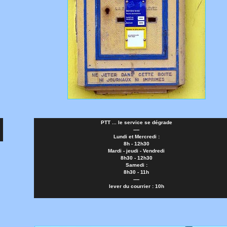
PTT ... le service se dégrade
----
Lundi et Mercredi :
8h - 12h30
Mardi - jeudi - Vendredi
8h30 - 12h30
Samedi :
8h30 - 11h
----
lever du courrier : 10h