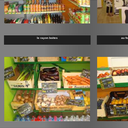
le rayon boites
au f