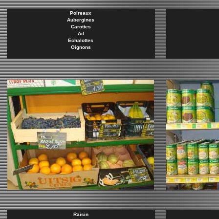
Poireaux
Aubergines
Carottes
Ail
Echalottes
Oignons
Raisin