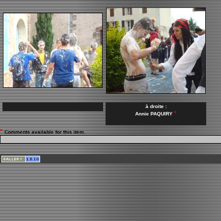
à droite :
*
Annie PAQUIRY
*
Comments available for this item.