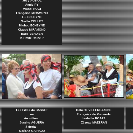
Josy AUBIOL
Annie PY
Michel ROGI
Françoise MIRAMOND
Lili ECHEYNE
Noelle COULET
Michou ECHEYNE
Claude MIRAMOND
Babe VERDIER
la Petite Reine ?
Les Filles du BASKET
Gilberte VILLEMEJANNE
----
Françoise de Pomérols
Au milieu :
Isabelle ROJAS
Justine AGUERA
Zézette MAZERAN
à droite :
Océane GAIRAUD