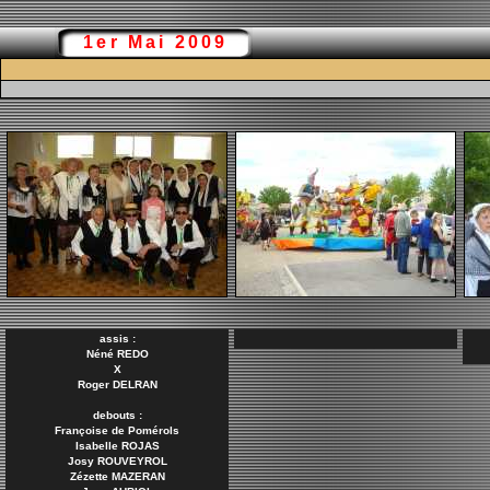
1er Mai 2009
assis :
Néné REDO
X
Roger DELRAN
debouts :
Françoise de Pomérols
Isabelle ROJAS
Josy ROUVEYROL
Zézette MAZERAN