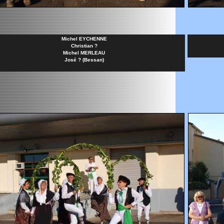
Michel EYCHENNE
Christian ?
Michel MERLEAU
José ? (Bessan)