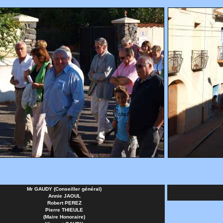
Mr GAUDY (Conseiller général)
Annie JAOUL
Robert PEREZ
Pierre THIEULE
(Maire Honoraire)