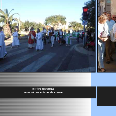
le Père BARTHES
entouré des enfants de choeur