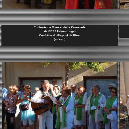
Confrérie du Rosé et de la Croustade
de BESSAN (en rouge)
Confrérie du Picpoul de Pinet
(en vert)