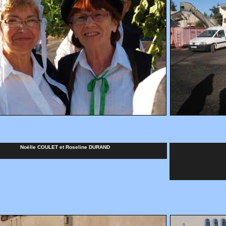
Noëlle COULET et Roseline DURAND