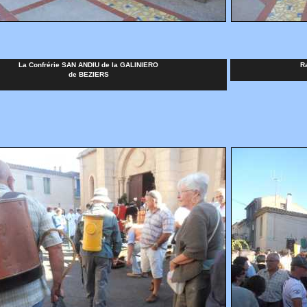
La Confrérie SAN ANDIU de la GALINIERO
R
de BEZIERS