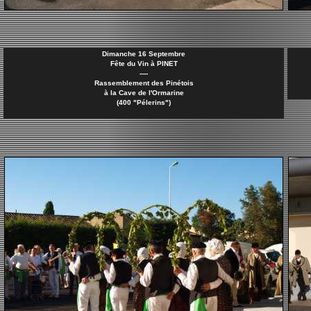
Dimanche 16 Septembre
Fête du Vin à PINET
----
Rassemblement des Pinétois
à la Cave de l'Ormarine
(400 "Pélerins")