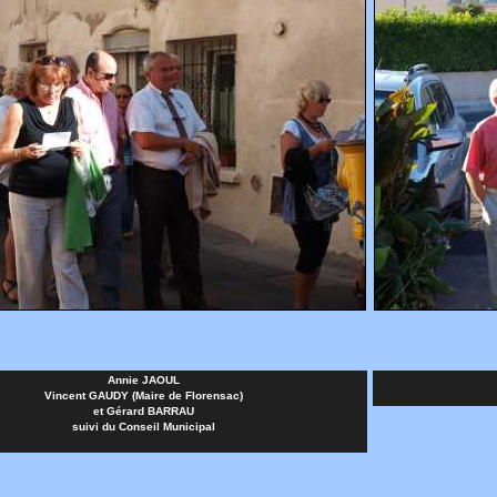
Annie JAOUL
Vincent GAUDY (Maire de Florensac)
et Gérard BARRAU
suivi du Conseil Municipal