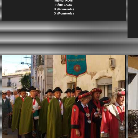
Michel ROGI
Félix LAUX
X (Pomérols)
X (Pomérols)