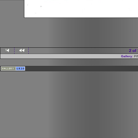
2 of
Gallery:
PI