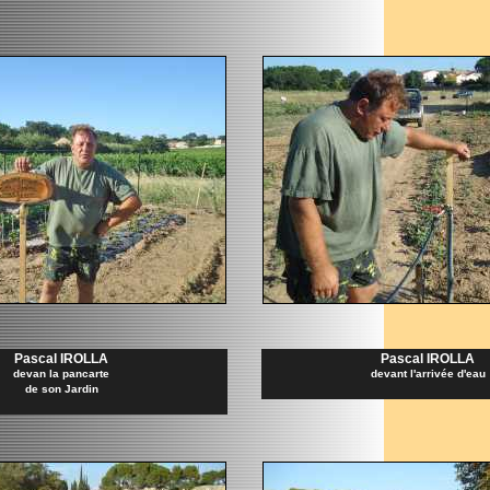
Pascal IROLLA
Pascal IROLLA
devan la pancarte
devant l'arrivée d'eau
de son Jardin