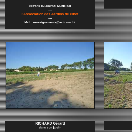
----
extraits du Journal Municipal
----
l'Association des Jardins de Pinet
----
Mail : renseignements@actio-sud.fr
RICHARD Gérard
dans son jardin