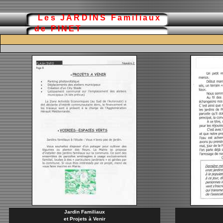
Les JARDINS Familiaux
de PINET
Jardin Familiaux
et Projets à Venir