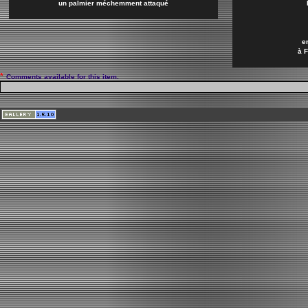
un palmier méchemment attaqué
e
à 
*
Comments available for this item.