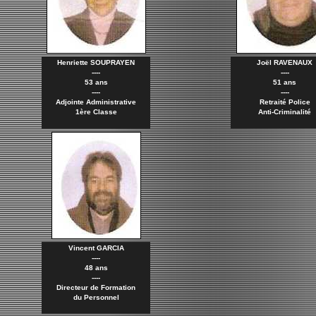
Henriette SOUPRAYEN
Joël RAVENAUX
----
----
53 ans
51 ans
----
----
Adjointe Administrative
Retraité Police
1ère Classe
Anti-Criminalité
Vincent GARCIA
----
48 ans
----
Directeur de Formation
du Personnel