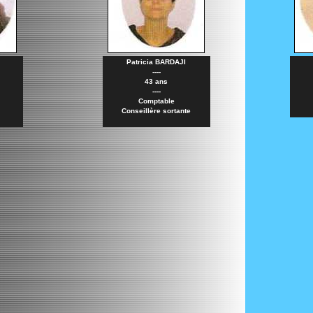
Patricia BARDAJI
----
43 ans
----
Comptable
Conseillère sortante