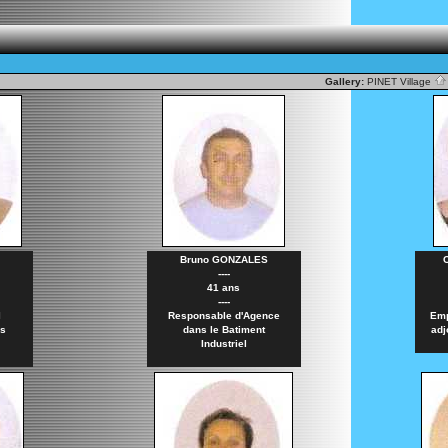
Gallery:
PINET Village
Bruno GONZALES
C
----
41 ans
----
l
Responsable d'Agence
Emp
es
dans le Batiment
adj
Industriel