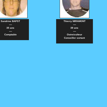
Sandrine BAPST
Thierry MIRAMONT
----
----
35 ans
39 ans
----
----
Comptable
Ostreiculteur
Conseiller sortant