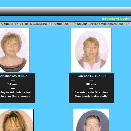
[Slideshow]
[Login]
Album:
3- La VIE de la COMMUNE
Album:
2008
Album:
Elections Municipales 2008
hristine MARTINEZ
Florence LE TEXIER
----
----
51 ans
36 ans
----
----
loyée Administrative
Secrétaire de Direction
ointe au Maire sortant
Menuiserie Industrielle