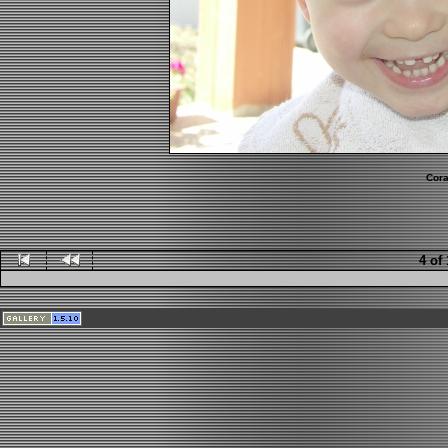
Cora
4 of