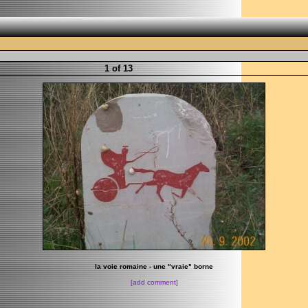
1 of 13
la voie romaine - une "vraie" borne
[add comment]